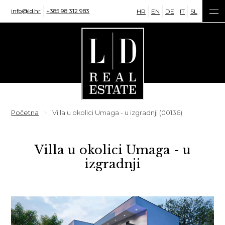
info@ld.hr
+385 98 312 983
HR
EN
DE
IT
SL
Početna
Villa u okolici Umaga - u izgradnji (00136)
Villa u okolici Umaga - u
izgradnji