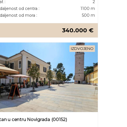
at :
2
daljenost od centra :
1100 m
daljenost od mora :
500 m
340.000 €
IZDVOJENO
tan u centru Novigrada (00152)