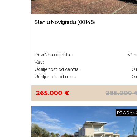
Stan u Novigradu (00148)
Površina objekta :
67 
Kat :
Udaljenost od centra :
0
Udaljenost od mora :
0
265.000 €
285.000 
PRODAN