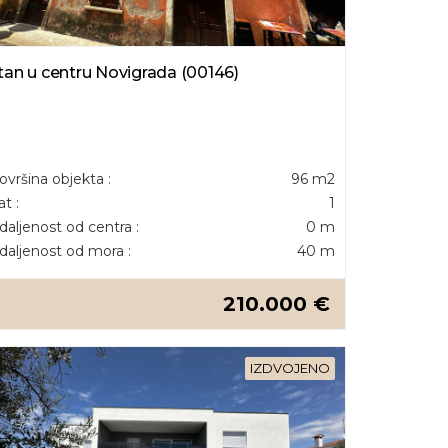
tan u centru Novigrada (00146)
ovršina objekta :
96 m2
at :
1
daljenost od centra :
0 m
daljenost od mora :
40 m
210.000 €
IZDVOJENO