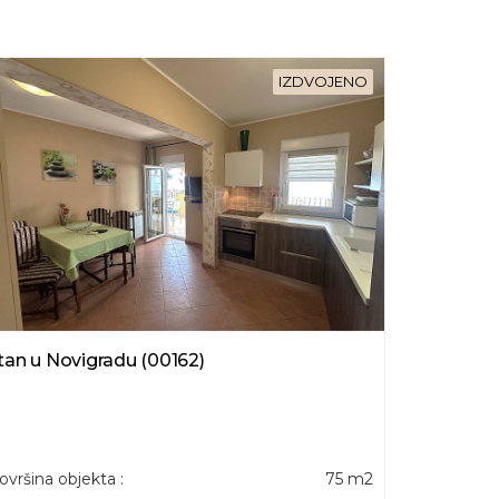
IZDVOJENO
tan u Novigradu (00162)
ovršina objekta :
75 m2