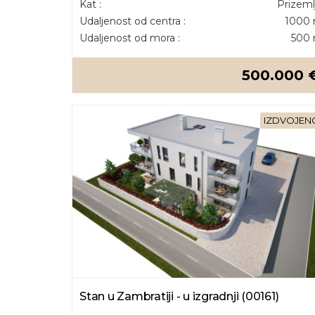
Kat :
Prizeml
Udaljenost od centra :
1000
Udaljenost od mora :
500
500.000 
IZDVOJEN
Stan u Zambratiji - u izgradnji (00161)