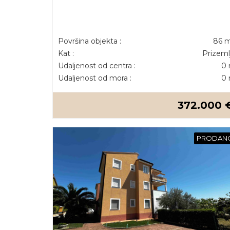
Površina objekta :
86 
Kat :
Prizeml
Udaljenost od centra :
0
Udaljenost od mora :
0
372.000 
PRODAN