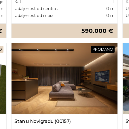
je
Kat :
1
K
 m
Udaljenost od centra :
0 m
U
 m
Udaljenost od mora :
0 m
U
€
590.000 €
O
PRODANO
Stan u Novigradu (00157)
S