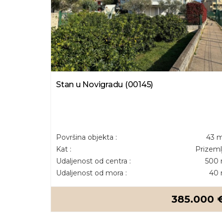
Stan u Novigradu (00145)
Površina objekta :
43 
Kat :
Prizeml
Udaljenost od centra :
500
Udaljenost od mora :
40
385.000 