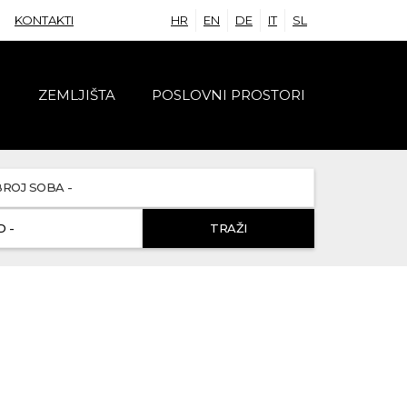
KONTAKTI
HR
EN
DE
IT
SL
I
ZEMLJIŠTA
POSLOVNI PROSTORI