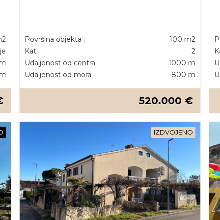
m2
Površina objekta :
100 m2
P
je
Kat :
2
K
 m
Udaljenost od centra :
1000 m
U
 m
Udaljenost od mora :
800 m
U
€
520.000 €
O
IZDVOJENO