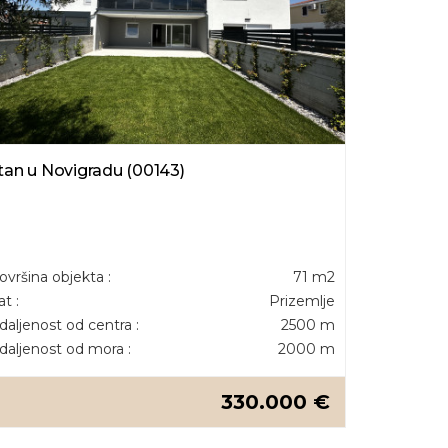
tan u Novigradu (00143)
ovršina objekta :
71 m2
at :
Prizemlje
daljenost od centra :
2500 m
daljenost od mora :
2000 m
330.000 €