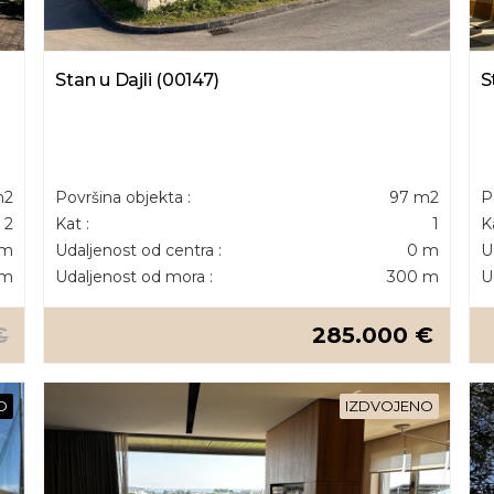
Stan u Dajli (00147)
S
m2
Površina objekta :
97 m2
P
2
Kat :
1
K
 m
Udaljenost od centra :
0 m
U
 m
Udaljenost od mora :
300 m
U
€
285.000 €
O
IZDVOJENO