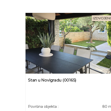
IZDVOJEN
Stan u Novigradu (00165)
Površina objekta :
80 