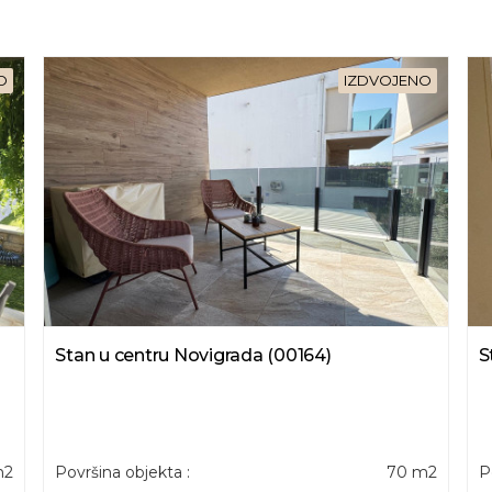
O
IZDVOJENO
Stan u centru Novigrada (00164)
S
m2
Površina objekta :
70 m2
P