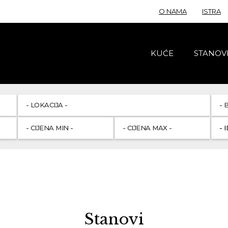
O NAMA
ISTRA
KUĆE
STANOV
Stanovi