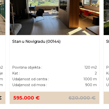
Stan u Novigradu (00144)
S
m2
Površina objekta :
120 m2
P
je
Kat :
2
K
 m
Udaljenost od centra :
1000 m
U
 m
Udaljenost od mora :
900 m
U
€
595.000 €
620.000 €