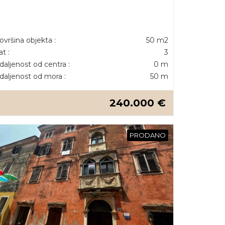
ovršina objekta :
50 m2
at :
3
daljenost od centra :
0 m
daljenost od mora :
50 m
240.000 €
PRODANO