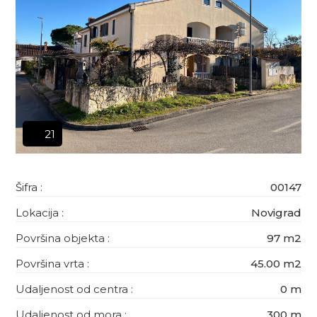
21
Šifra :
00147
Lokacija :
Novigrad
Površina objekta :
97 m2
Površina vrta :
45.00 m2
Udaljenost od centra :
0 m
Udaljenost od mora :
300 m