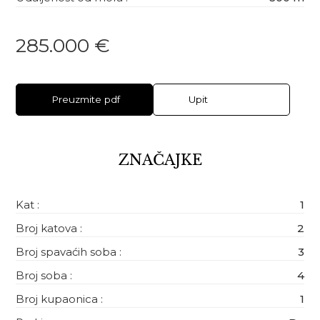
285.000 €
Preuzmite pdf
Upit
ZNAČAJKE
Kat :
1
Broj katova :
2
Broj spavaćih soba :
3
Broj soba :
4
Broj kupaonica :
1