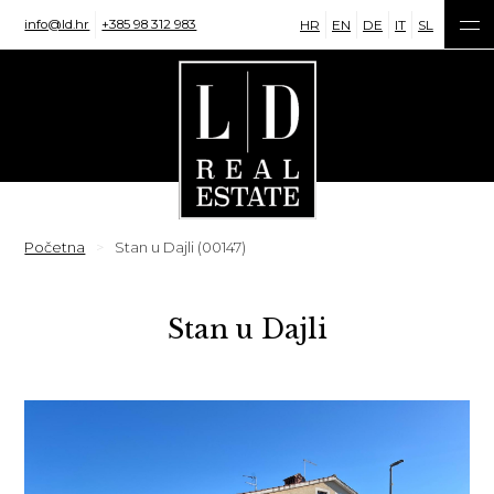
info@ld.hr
+385 98 312 983
HR
EN
DE
IT
SL
Početna
Stan u Dajli (00147)
Stan u Dajli